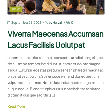
HOME
September 23, 2022
by
Haryali
0
Viverra Maecenas Accumsan
Lacus Facilisis Uolutpat
Lorem ipsum dolor sit amet, consectetur adipiscing elit, sed
do eiusmod tempor incididunt ut labore et dolore magna
aliqua. Eu turpis egestas pretium aenean pharetra magna ac
placerat vestibulum. Scelerisque eleifend donec pretium
vulputate sapien nec. Non tellus orci ac auctor augue mauris
augue neque. Blandit turpis cursus in hac habitasse platea
dictumst quisque sagittis. […]
Read More