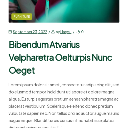
FURNITURE
September 23, 2022
by
Haryali
0
Bibendum Atvarius
Velpharetra Oelturpis Nunc
Oeget
Lorem ipsum dolor sit amet, consectetur adipiscing elit, sed
do eiusmod tempor incididunt ut labore et dolore magna
aliqua. Eu turpis egestas pretium aenean pharetra magna ac
placerat vestibulum. Scelerisque eleifend donec pretium
vulputate sapien nec. Non tellus orci ac auctor augue mauris
augue neque. Blandit turpis cursus in hac habitasse platea
dictumst quisque sagittis. […]