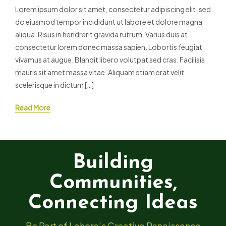
Lorem ipsum dolor sit amet, consectetur adipiscing elit, sed
do eiusmod tempor incididunt ut labore et dolore magna
aliqua. Risus in hendrerit gravida rutrum. Varius duis at
consectetur lorem donec massa sapien. Lobortis feugiat
vivamus at augue. Blandit libero volutpat sed cras. Facilisis
mauris sit amet massa vitae. Aliquam etiam erat velit
scelerisque in dictum […]
Read More
Building
Communities,
Connecting Ideas
Be Part of Lahore’s Creative Renaissance