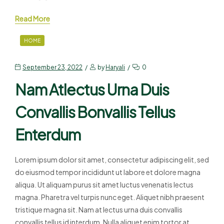
Read More
HOME
September 23, 2022
by
Haryali
0
Nam Atlectus Urna Duis
Convallis Bonvallis Tellus
Enterdum
Lorem ipsum dolor sit amet, consectetur adipiscing elit, sed
do eiusmod tempor incididunt ut labore et dolore magna
aliqua. Ut aliquam purus sit amet luctus venenatis lectus
magna. Pharetra vel turpis nunc eget. Aliquet nibh praesent
tristique magna sit. Nam at lectus urna duis convallis
convallis tellus id interdum. Nulla aliquet enim tortor at