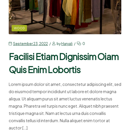
WOOD
September 23, 2022
by
Haryali
0
Facilisi Etiam Dignissim Oiam
Quis Enim Lobortis
Lorem ipsum dolor sit amet, consectetur adipiscing elit, sed
do eiusmod tempor incididunt ut labore et dolore magna
aliqua. Ut aliquam purus sit amet luctus venenatis lectus
magna. Pharetra vel turpis nunc eget. Aliquet nibh praesent
tristique magna sit. Nam at lectus urna duis convallis
convallis tellus id interdum. Nulla aliquet enim tortor at
auctor […]